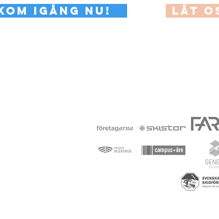
Kom iGÅNG nu!
LÅT O