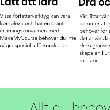
Lätt att lära
Dra o
Vissa författarverktyg kan vara
Vår lättanvä
komplexa och har en brant
kommer att 
inlärningskurva men med
behöver för 
MakeMyCourse behöver du inte
det användar
några speciella förkunskaper.
drop gränssni
skapa en kur
minuter.
Allt du behöv