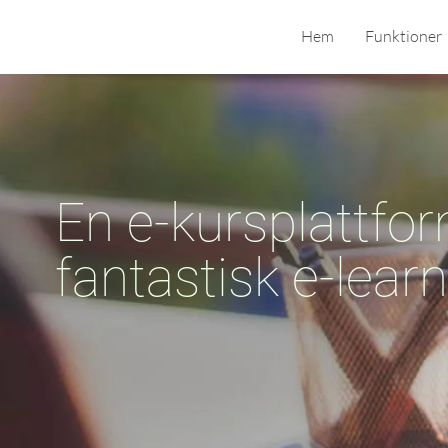
Hem
Funktioner
En e-kursplattfor
fantastisk e-lear