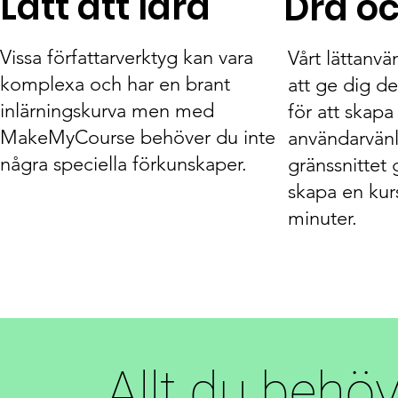
Lätt att lära
Dra o
Vissa författarverktyg kan vara
Vårt lättanv
komplexa och har en brant
att ge dig d
inlärningskurva men med
för att skapa
MakeMyCourse behöver du inte
användarvänl
några speciella förkunskaper.
gränssnittet 
skapa en kur
minuter.
Allt du behöv