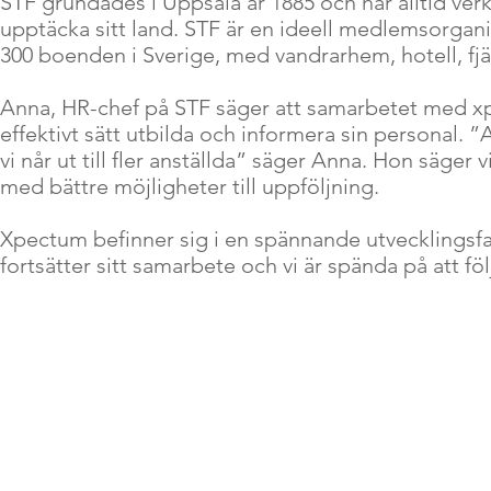
STF grundades i Uppsala år 1885 och har alltid verk
upptäcka sitt land. STF är en ideell medlemsorgan
300 boenden i Sverige, med vandrarhem, hotell, fjäll
Anna, HR-chef på STF säger att samarbetet med xpe
effektivt sätt utbilda och informera sin personal. 
vi når ut till fler anställda” säger Anna. Hon säger
med bättre möjligheter till uppföljning.
Xpectum befinner sig i en spännande utvecklingsf
fortsätter sitt samarbete och vi är spända på att fö